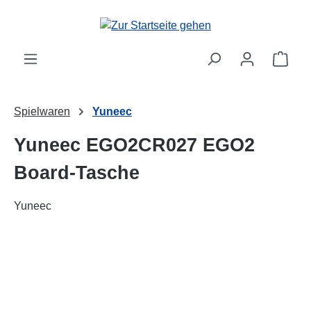
alt springen
Ware
Spielwaren
Yuneec
Yuneec EGO2CR027 EGO2
Board-Tasche
Yuneec
Bildergalerie überspringen