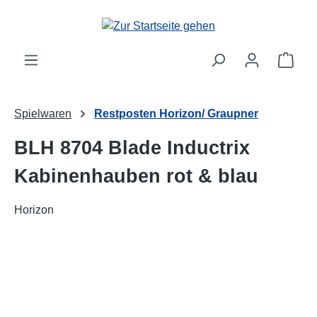
alt springen
Ware
Spielwaren
Restposten Horizon/ Graupner
BLH 8704 Blade Inductrix
Kabinenhauben rot & blau
Horizon
Bildergalerie überspringen