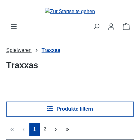
alt springen
Ware
Spielwaren
Traxxas
Traxxas
Produkte filtern
Seite
Seite
1
2