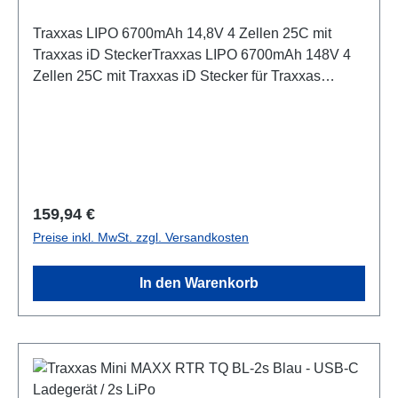
Traxxas LIPO 6700mAh 14,8V 4 Zellen 25C mit
Traxxas iD SteckerTraxxas LIPO 6700mAh 148V 4
Zellen 25C mit Traxxas iD Stecker für Traxxas
Car Hersteller Artikelnummer: 2890X LiPo Akku für
den Traxxas X-Maxx 8S Der neue Traxxas 4S Akku
mit 14.8 Volt und 25C ist die Basis für den neuen X-
Maxx mit 8S Gesamtleistung. Technische
Infos: Zellen: 4s1pSpannung: 14.8 VoltDauerstrom:
25C (168 Ampere)Spitzenstrom: 50C (336
Regulärer Preis:
159,94 €
Ampere)Laderrate: 1C (6.7 Ampere)Maximale
Preise inkl. MwSt. zzgl. Versandkosten
Laderrate: 3C (20.1 Ampere)Kapazität: 6700
mAHWatt Stunden: 99.16Anschluss: Traxxas mit
In den Warenkorb
Integriertem Balancer AnschlussHinweis: Akku-
Ladegerät ID erkennung Maße: 178 x 44 x 50.5
mmGewicht: 644 Gramm