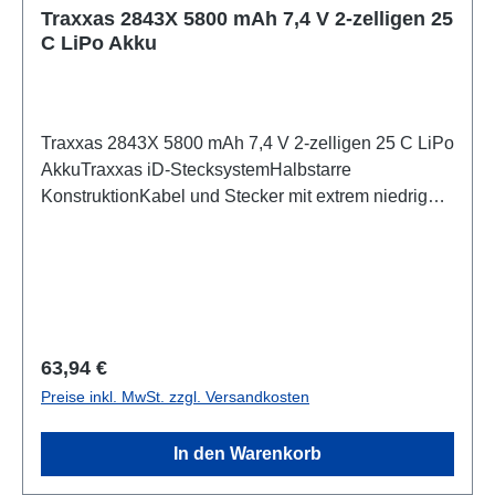
Traxxas 2843X 5800 mAh 7,4 V 2-zelligen 25
C LiPo Akku
Traxxas 2843X 5800 mAh 7,4 V 2-zelligen 25 C LiPo
AkkuTraxxas iD-StecksystemHalbstarre
KonstruktionKabel und Stecker mit extrem niedrigen
WiderstandBei den heutigen bürstenlosen Motoren
und Akkupacks mit hoher Dichte und hoher
Entladungsrate ist die Verwendung eines schwach
ausgeführten Steckers wie das Anbringen eines
Gartenschlauchs an einem HydrantenDer Druck ist
zwar vorhanden, aber der Durchfluss wird mit
Regulärer Preis:
63,94 €
Widerstand ersticktFür dieses Produkt gibt es
Preise inkl. MwSt. zzgl. Versandkosten
folgende SicherheitshinweiseAchtung:Benutzung
unter unmittelbarer Aufsicht von Erwachsenen
In den Warenkorb