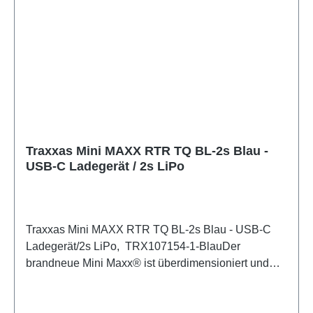
Traxxas Mini MAXX RTR TQ BL-2s Blau -
USB-C Ladegerät / 2s LiPo
Traxxas Mini MAXX RTR TQ BL-2s Blau - USB-C
Ladegerät/2s LiPo, TRX107154-1-BlauDer
brandneue Mini Maxx® ist überdimensioniert und
übertrieben und bietet die Technik, unübertroffene
Leistung und extreme Haltbarkeit, die die Leistung