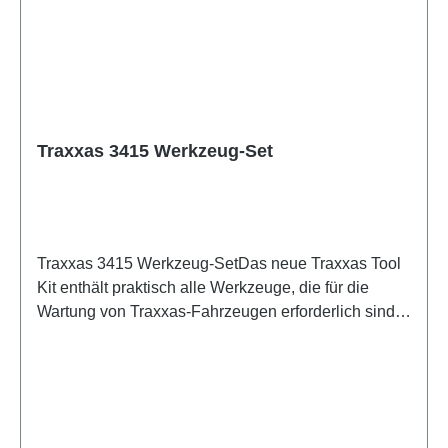
Traxxas 3415 Werkzeug-Set
Traxxas 3415 Werkzeug-SetDas neue Traxxas Tool
Kit enthält praktisch alle Werkzeuge, die für die
Wartung von Traxxas-Fahrzeugen erforderlich sind,
und bewahrt sie in einer praktischen Tragetasche
auf. Ein bequemer Ratschengriff ermöglicht das
Teleskopieren der 11 mitgelieferten Bits für schwer
zugängliche Schrauben. Das Kit enthält
Schraubendreher, Sechskantschraubendreher,