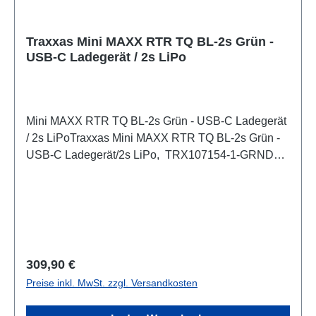
Kurzanleitung- TQ 2,4 GHz Funksystem-
Hochwertige WartungswerkzeugeWas du brauchen
wirst:AA-Alkalibatterien : Vier AA-Alkalibatterien für
Traxxas Mini MAXX RTR TQ BL-2s Grün -
USB-C Ladegerät / 2s LiPo
den SenderLadezubehör : Für maximale
Ladeleistung werden Netzteil 2912 und Netzkabel
2916 empfohlen.
Mini MAXX RTR TQ BL-2s Grün - USB-C Ladegerät
/ 2s LiPoTraxxas Mini MAXX RTR TQ BL-2s Grün -
USB-C Ladegerät/2s LiPo, TRX107154-1-GRNDer
brandneue Mini Maxx® ist überdimensioniert und
übertrieben und bietet die Technik, unübertroffene
Leistung und extreme Haltbarkeit, die die Leistung
von Traxxas Maxx® ausmachen. Mini Maxx hat die
perfekte Größe, um ihn überallhin mitzunehmen,
bietet bürstenlose Geschwindigkeiten von über 48
Regulärer Preis:
309,90 €
km/h und die legendäre Maxx-Zähigkeit und passt
Preise inkl. MwSt. zzgl. Versandkosten
problemlos in einen Rucksack.Produktdetails: Auto
Typ: MonstertruckGeliefert als: RTR (Ready-To-