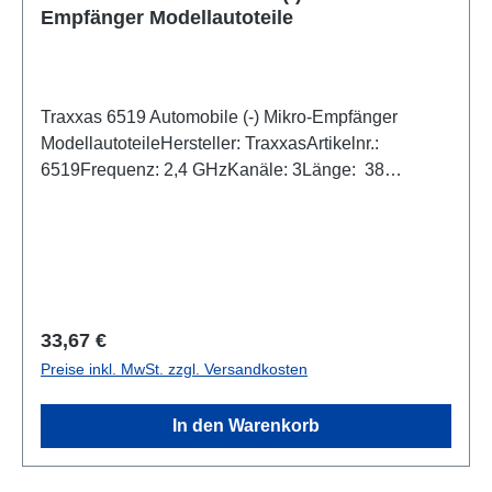
Empfänger Modellautoteile
Traxxas 6519 Automobile (-) Mikro-Empfänger
ModellautoteileHersteller: TraxxasArtikelnr.:
6519Frequenz: 2,4 GHzKanäle: 3Länge: 38
mmHöhe: 11 mmBreite: 26,9 mmGewicht: 10
gAnzahl: 1- Im Lieferumfang wie abgebildet-
Regulärer Preis:
33,67 €
Preise inkl. MwSt. zzgl. Versandkosten
In den Warenkorb