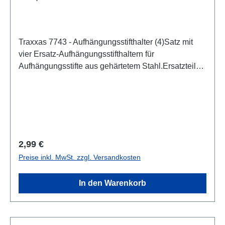
wasserdichte elektronische
Geschwindigkeitsregelung mit integrierter
TelemetrieSchnellstartanleitungTQi ™ 2,4-GHz-
Traxxas 7743 - Aufhängungsstifthalter (4)Satz mit
FunksystemHochwertige WartungswerkzeugeFür
vier Ersatz-Aufhängungsstifthaltern für
dieses Produkt gibt es folgende
Aufhängungsstifte aus gehärtetem Stahl.Ersatzteil
SicherheitshinweiseAchtung:Nicht geeignet für
für diese Modelle:X-Maxx®XRT®Zubehörteil für
Kinder unter 14 Jahren. Benutzung unter Aufsicht
diese Modelle:Maxx®
von Erwachsenen
Regulärer Preis:
2,99 €
Preise inkl. MwSt. zzgl. Versandkosten
In den Warenkorb