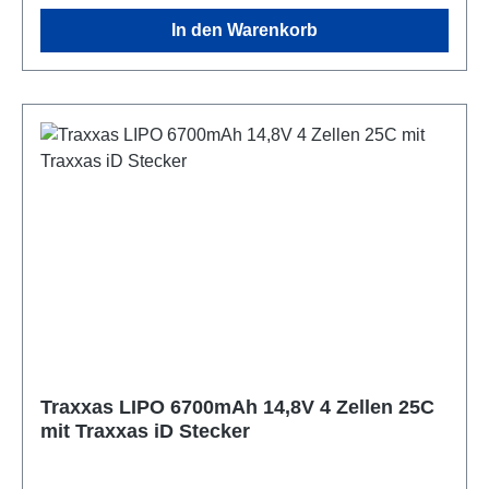
Spannungsausgleichsfunktion gleicht einzelne
In den Warenkorb
Zellenspannungen aus, um Ihren LiPo-Akku in
gutem Zustand zu halten.
Produktdetails:Modellnummer:
2968xArtikelabmessungen: 2.54 x 10.16 x 2.84 cm
Artikelgewicht: 68 GrammFür dieses Produkt gibt es
folgende SicherheitshinweiseAchtung: Benutzung
unter unmittelbarer Aufsicht von Erwachsenen
Traxxas LIPO 6700mAh 14,8V 4 Zellen 25C
mit Traxxas iD Stecker