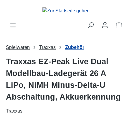
alt springen
Ware
Spielwaren
Traxxas
Zubehör
Traxxas EZ-Peak Live Dual
Modellbau-Ladegerät 26 A
LiPo, NiMH Minus-Delta-U
Abschaltung, Akkuerkennung
Traxxas
Bildergalerie überspringen