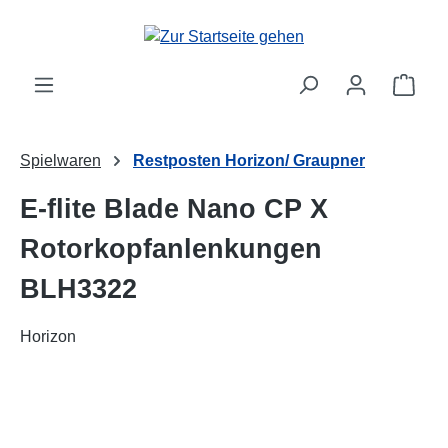
alt springen
Ware
Spielwaren
Restposten Horizon/ Graupner
E-flite Blade Nano CP X
Rotorkopfanlenkungen
BLH3322
Horizon
Bildergalerie überspringen