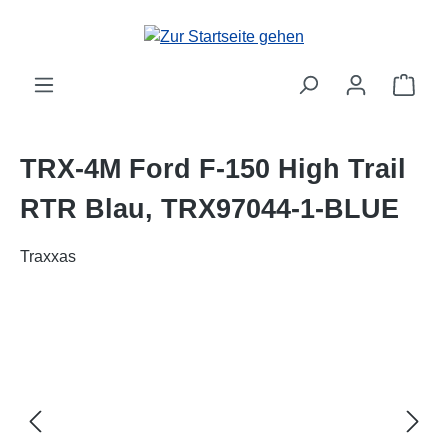
alt springen
Ware
TRX-4M Ford F-150 High Trail
RTR Blau, TRX97044-1-BLUE
Traxxas
Bildergalerie überspringen