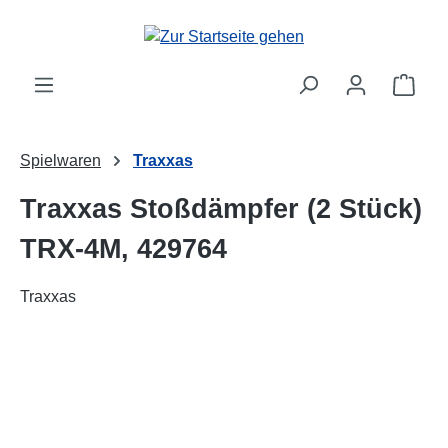
alt springen
Ware
Spielwaren
Traxxas
Traxxas Stoßdämpfer (2 Stück)
TRX-4M, 429764
Traxxas
Bildergalerie überspringen